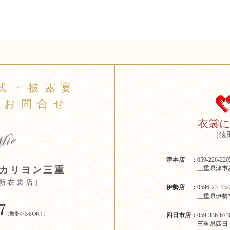
式・披露宴
のお問合せ
衣裳
［猿
津本店 ：
059-226-
三重県津市乙
カリヨン三重
新衣裳店］
伊勢店 ：
0596-23-
三重県伊勢市
四日市店：
059-336-
三重県四日市