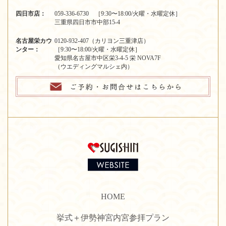
四日市店：
059-336-6730 ［9:30〜18:00/火曜・水曜定休］
三重県四日市市中部15-4
名古屋栄カウ
0120-932-407（カリヨン三重津店）
ンター：
［9:30〜18:00/火曜・水曜定休］
愛知県名古屋市中区栄3-4-5 栄 NOVA7F
（ウエディングマルシェ内）
HOME
挙式＋伊勢神宮内宮参拝プラン