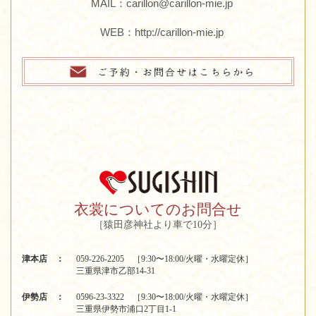
MAIL：carillon@carillon-mie.jp
WEB：
http://carillon-mie.jp
衣裳についてのお問合せ
［猿田彦神社より車で10分］
津本店 ：
059-226-2205 ［9:30〜18:00/火曜・水曜定休］
三重県津市乙部14-31
伊勢店 ：
0596-23-3322 ［9:30〜18:00/火曜・水曜定休］
三重県伊勢市浦口2丁目1-1