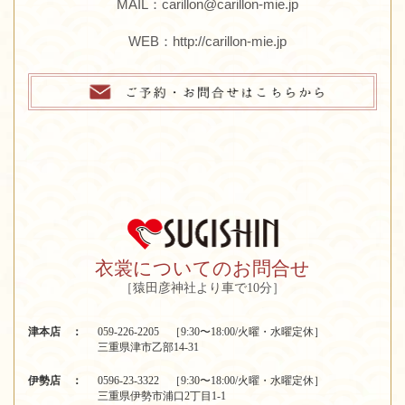
MAIL：carillon@carillon-mie.jp
WEB：
http://carillon-mie.jp
衣裳についてのお問合せ
［猿田彦神社より車で10分］
津本店 ：
059-226-2205 ［9:30〜18:00/火曜・水曜定休］
三重県津市乙部14-31
伊勢店 ：
0596-23-3322 ［9:30〜18:00/火曜・水曜定休］
三重県伊勢市浦口2丁目1-1