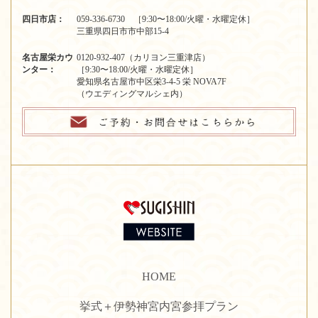
四日市店：
059-336-6730 ［9:30〜18:00/火曜・水曜定休］
三重県四日市市中部15-4
名古屋栄カウ
0120-932-407（カリヨン三重津店）
ンター：
［9:30〜18:00/火曜・水曜定休］
愛知県名古屋市中区栄3-4-5 栄 NOVA7F
（ウエディングマルシェ内）
HOME
挙式＋伊勢神宮内宮参拝プラン