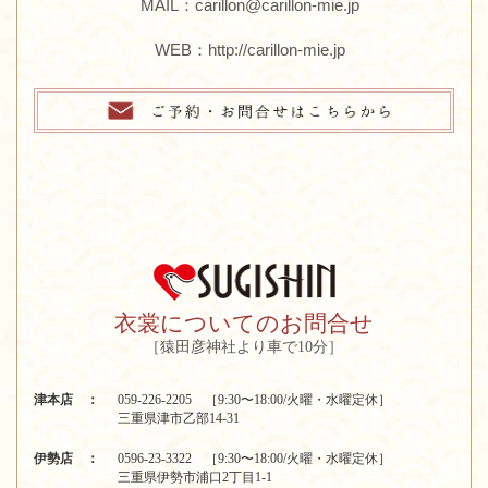
MAIL：carillon@carillon-mie.jp
WEB：
http://carillon-mie.jp
衣裳についてのお問合せ
［猿田彦神社より車で10分］
津本店 ：
059-226-2205 ［9:30〜18:00/火曜・水曜定休］
三重県津市乙部14-31
伊勢店 ：
0596-23-3322 ［9:30〜18:00/火曜・水曜定休］
三重県伊勢市浦口2丁目1-1