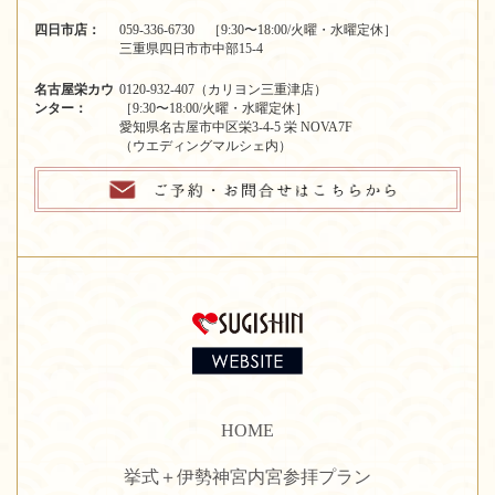
四日市店：
059-336-6730 ［9:30〜18:00/火曜・水曜定休］
三重県四日市市中部15-4
名古屋栄カウ
0120-932-407（カリヨン三重津店）
ンター：
［9:30〜18:00/火曜・水曜定休］
愛知県名古屋市中区栄3-4-5 栄 NOVA7F
（ウエディングマルシェ内）
HOME
挙式＋伊勢神宮内宮参拝プラン