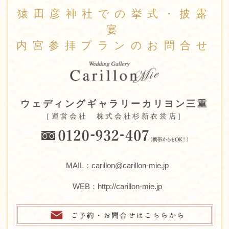
猿田彦神社での挙式・披露
宴
内宮参拝プランのお問合せ
ウェディングギャラリーカリヨン三重
［運営会社 株式会社杉新衣裳店］
MAIL：carillon@carillon-mie.jp
WEB：
http://carillon-mie.jp