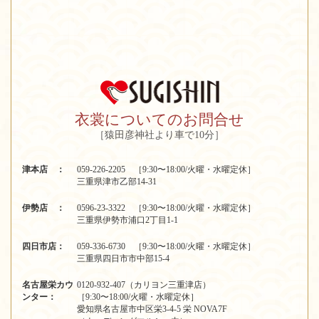
衣裳についてのお問合せ
［猿田彦神社より車で10分］
津本店 ：
059-226-2205 ［9:30〜18:00/火曜・水曜定休］
三重県津市乙部14-31
伊勢店 ：
0596-23-3322 ［9:30〜18:00/火曜・水曜定休］
三重県伊勢市浦口2丁目1-1
四日市店：
059-336-6730 ［9:30〜18:00/火曜・水曜定休］
三重県四日市市中部15-4
名古屋栄カウ
0120-932-407（カリヨン三重津店）
ンター：
［9:30〜18:00/火曜・水曜定休］
愛知県名古屋市中区栄3-4-5 栄 NOVA7F