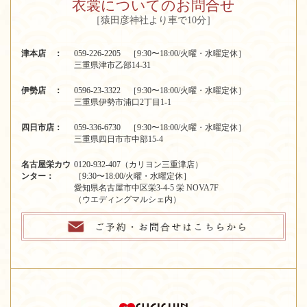
衣裳についてのお問合せ
［猿田彦神社より車で10分］
津本店 ：
059-226-2205 ［9:30〜18:00/火曜・水曜定休］
三重県津市乙部14-31
伊勢店 ：
0596-23-3322 ［9:30〜18:00/火曜・水曜定休］
三重県伊勢市浦口2丁目1-1
四日市店：
059-336-6730 ［9:30〜18:00/火曜・水曜定休］
三重県四日市市中部15-4
名古屋栄カウ
0120-932-407（カリヨン三重津店）
ンター：
［9:30〜18:00/火曜・水曜定休］
愛知県名古屋市中区栄3-4-5 栄 NOVA7F
（ウエディングマルシェ内）