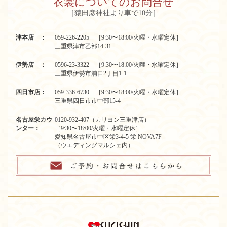
衣裳についてのお問合せ
［猿田彦神社より車で10分］
津本店 ：
059-226-2205 ［9:30〜18:00/火曜・水曜定休］
三重県津市乙部14-31
伊勢店 ：
0596-23-3322 ［9:30〜18:00/火曜・水曜定休］
三重県伊勢市浦口2丁目1-1
四日市店：
059-336-6730 ［9:30〜18:00/火曜・水曜定休］
三重県四日市市中部15-4
名古屋栄カウ
0120-932-407（カリヨン三重津店）
ンター：
［9:30〜18:00/火曜・水曜定休］
愛知県名古屋市中区栄3-4-5 栄 NOVA7F
（ウエディングマルシェ内）