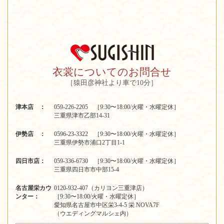
衣裳についてのお問合せ
［猿田彦神社より車で10分］
津本店 ：
059-226-2205 ［9:30〜18:00/火曜・水曜定休］
三重県津市乙部14-31
伊勢店 ：
0596-23-3322 ［9:30〜18:00/火曜・水曜定休］
三重県伊勢市浦口2丁目1-1
四日市店：
059-336-6730 ［9:30〜18:00/火曜・水曜定休］
三重県四日市市中部15-4
名古屋栄カウ
0120-932-407（カリヨン三重津店）
ンター：
［9:30〜18:00/火曜・水曜定休］
愛知県名古屋市中区栄3-4-5 栄 NOVA7F
（ウエディングマルシェ内）