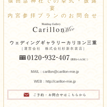
猿田彦神社での挙式・披露
宴
内宮参拝プランのお問合せ
ウェディングギャラリーカリヨン三重
［運営会社 株式会社杉新衣裳店］
MAIL：carillon@carillon-mie.jp
WEB：
http://carillon-mie.jp