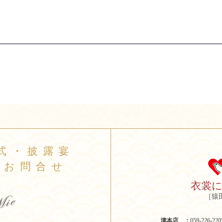
式・披露宴
のお問合せ
衣裳
［猿
津本店 ：
059-226-