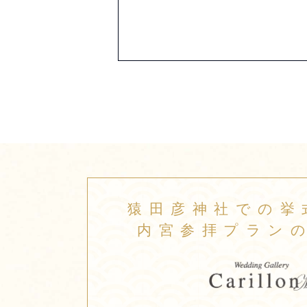
猿田彦神社での挙
内宮参拝プラン