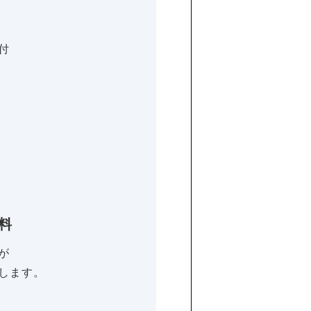
付
料
が
します。