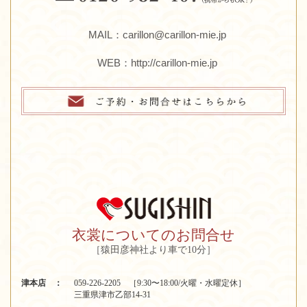
MAIL：carillon@carillon-mie.jp
WEB：
http://carillon-mie.jp
衣裳についてのお問合せ
［猿田彦神社より車で10分］
津本店 ：
059-226-2205 ［9:30〜18:00/火曜・水曜定休］
三重県津市乙部14-31