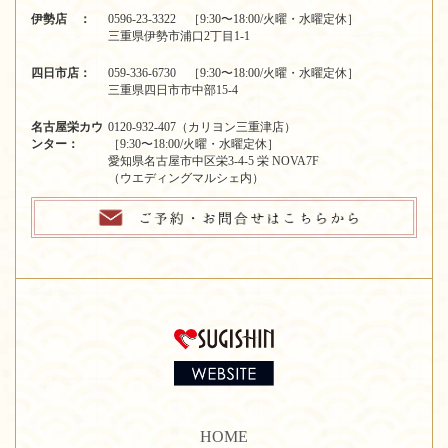
伊勢店 ：
0596-23-3322 ［9:30〜18:00/火曜・水曜定休］
三重県伊勢市浦口2丁目1-1
四日市店：
059-336-6730 ［9:30〜18:00/火曜・水曜定休］
三重県四日市市中部15-4
名古屋栄カウ
0120-932-407（カリヨン三重津店）
ンター：
［9:30〜18:00/火曜・水曜定休］
愛知県名古屋市中区栄3-4-5 栄 NOVA7F
（ウエディングマルシェ内）
HOME