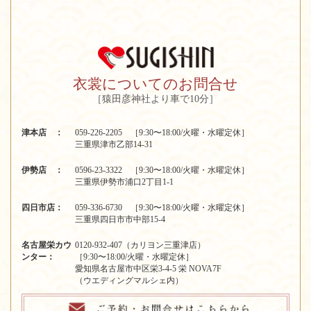
衣裳についてのお問合せ
［猿田彦神社より車で10分］
津本店 ：
059-226-2205 ［9:30〜18:00/火曜・水曜定休］
三重県津市乙部14-31
伊勢店 ：
0596-23-3322 ［9:30〜18:00/火曜・水曜定休］
三重県伊勢市浦口2丁目1-1
四日市店：
059-336-6730 ［9:30〜18:00/火曜・水曜定休］
三重県四日市市中部15-4
名古屋栄カウ
0120-932-407（カリヨン三重津店）
ンター：
［9:30〜18:00/火曜・水曜定休］
愛知県名古屋市中区栄3-4-5 栄 NOVA7F
（ウエディングマルシェ内）