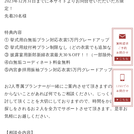
2023年12月31日までに本サイトよりお問合せいただいた方限
定！
先着20名様
特典内容
① 挙式用白無垢プラン対応衣裳5万円グレードアップ
② 挙式用紋付袴プラン制限なし（どの衣裳でも追加なし！）
③ 披露宴用新郎新婦衣裳最大30％OFF！！（一部除外品あり）
④白無垢コーディネート料金無料
⑤内宮参拝用振袖プラン対応衣裳5万円グレードアップ
お2人専属プランナーが一緒にご案内させて頂きますので、わ
からないことがあれば何でもご相談ください。じっくり比較検
討して頂くことを大切にしておりますので、時間をかけて会場
探しをされるお２人を全力でサポートさせて頂きます。是非お
気軽にお越しください。
【相談会内容】