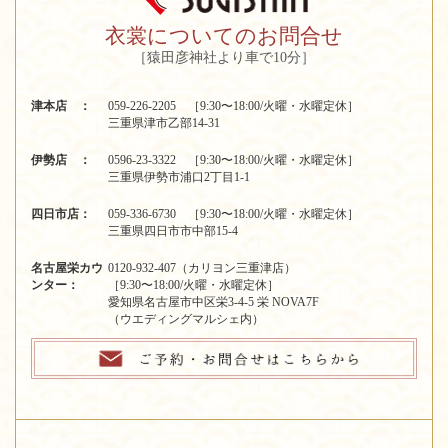
衣裳についてのお問合せ
［猿田彦神社より車で10分］
津本店 ：
059-226-2205 ［9:30〜18:00/火曜・水曜定休］
三重県津市乙部14-31
伊勢店 ：
0596-23-3322 ［9:30〜18:00/火曜・水曜定休］
三重県伊勢市浦口2丁目1-1
四日市店：
059-336-6730 ［9:30〜18:00/火曜・水曜定休］
三重県四日市市中部15-4
名古屋栄カウ
0120-932-407（カリヨン三重津店）
ンター：
［9:30〜18:00/火曜・水曜定休］
愛知県名古屋市中区栄3-4-5 栄 NOVA7F
（ウエディングマルシェ内）