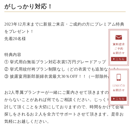
がしっかり対応！
2023年12月末までに新規ご来店・ご成約の方にプレミアム特典
をプレゼント！
先着20名様
特典内容
① 挙式用白無垢プラン対応衣裳5万円グレードアップ
② 挙式用紋付袴プラン制限なし（どの衣裳でも追加なし！）
③ 披露宴用新郎新婦衣裳最大30％OFF！！（一部除外品あり）
お2人専属プランナーが一緒にご案内させて頂きますので、わ
からないことがあれば何でもご相談ください。じっくり比較検
討して頂くことを大切にしておりますので、時間をかけて会場
探しをされるお２人を全力でサポートさせて頂きます。是非お
気軽にお越しください。