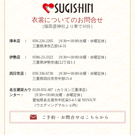
衣裳についてのお問合せ
［猿田彦神社より車で10分］
津本店 ：
059-226-2205 ［9:30〜18:00/火曜・水曜定休］
三重県津市乙部14-31
伊勢店 ：
0596-23-3322 ［9:30〜18:00/火曜・水曜定休］
三重県伊勢市浦口2丁目1-1
四日市店：
059-336-6730 ［9:30〜18:00/火曜・水曜定休］
三重県四日市市中部15-4
名古屋栄カウ
0120-932-407（カリヨン三重津店）
ンター：
［9:30〜18:00/火曜・水曜定休］
愛知県名古屋市中区栄3-4-5 栄 NOVA7F
（ウエディングマルシェ内）