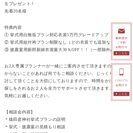
をプレゼント！
先着20名様
特典内容
① 挙式用白無垢プラン対応衣裳5万円グレードアップ
② 挙式用紋付袴プラン制限なし（どの衣裳でも追加なし！）
③ 披露宴用新郎新婦衣裳最大30％OFF！！（一部除外品あり）
お2人専属プランナーが一緒にご案内させて頂きますので、わ
からないことがあれば何でもご相談ください。じっくり比較検
討して頂くことを大切にしておりますので、時間をかけて会場
探しをされるお２人を全力でサポートさせて頂きます。是非お
気軽にお越しください。
【相談会内容】
＊猿田彦神社挙式プランの説明
＊挙式・披露宴の見積もり相談