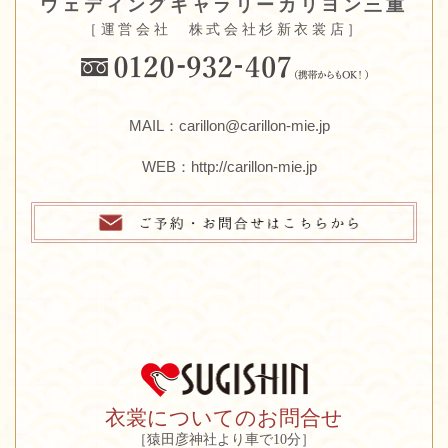
ウェディングギャラリーカリヨン三重
［運営会社 株式会社杉新衣裳店］
MAIL：carillon@carillon-mie.jp
WEB：
http://carillon-mie.jp
衣裳についてのお問合せ
［猿田彦神社より車で10分］