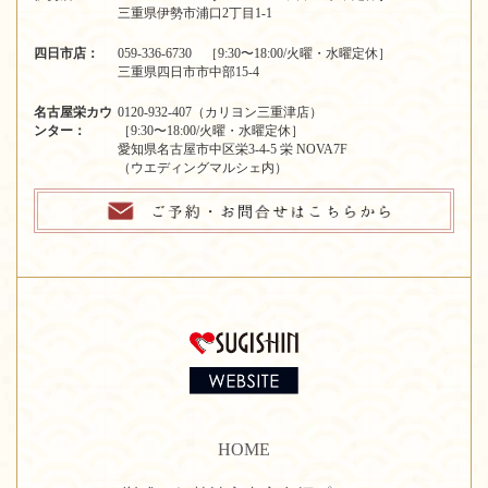
三重県伊勢市浦口2丁目1-1
四日市店：
059-336-6730 ［9:30〜18:00/火曜・水曜定休］
三重県四日市市中部15-4
名古屋栄カウ
0120-932-407（カリヨン三重津店）
ンター：
［9:30〜18:00/火曜・水曜定休］
愛知県名古屋市中区栄3-4-5 栄 NOVA7F
（ウエディングマルシェ内）
HOME