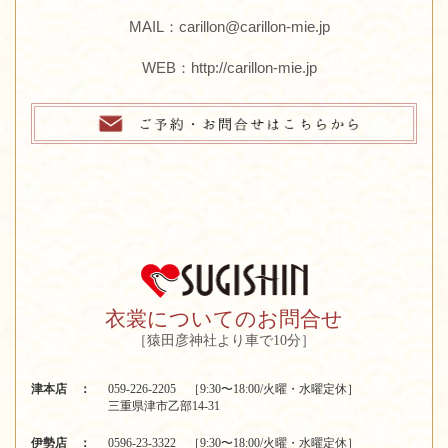
MAIL：carillon@carillon-mie.jp
WEB：
http://carillon-mie.jp
衣裳についてのお問合せ
［猿田彦神社より車で10分］
津本店 ：
059-226-2205 ［9:30〜18:00/火曜・水曜定休］
三重県津市乙部14-31
伊勢店 ：
0596-23-3322 ［9:30〜18:00/火曜・水曜定休］