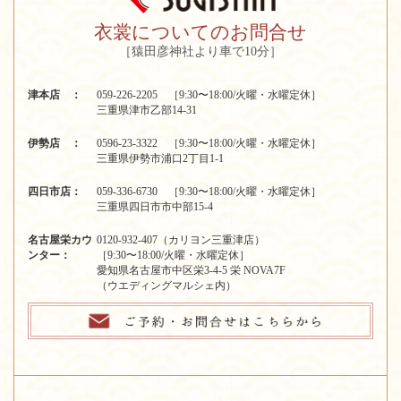
衣裳についてのお問合せ
［猿田彦神社より車で10分］
津本店 ：
059-226-2205 ［9:30〜18:00/火曜・水曜定休］
三重県津市乙部14-31
伊勢店 ：
0596-23-3322 ［9:30〜18:00/火曜・水曜定休］
三重県伊勢市浦口2丁目1-1
四日市店：
059-336-6730 ［9:30〜18:00/火曜・水曜定休］
三重県四日市市中部15-4
名古屋栄カウ
0120-932-407（カリヨン三重津店）
ンター：
［9:30〜18:00/火曜・水曜定休］
愛知県名古屋市中区栄3-4-5 栄 NOVA7F
（ウエディングマルシェ内）