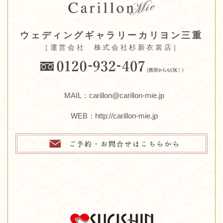
ウェディングギャラリーカリヨン三重
［運営会社 株式会社杉新衣裳店］
MAIL：carillon@carillon-mie.jp
WEB：
http://carillon-mie.jp