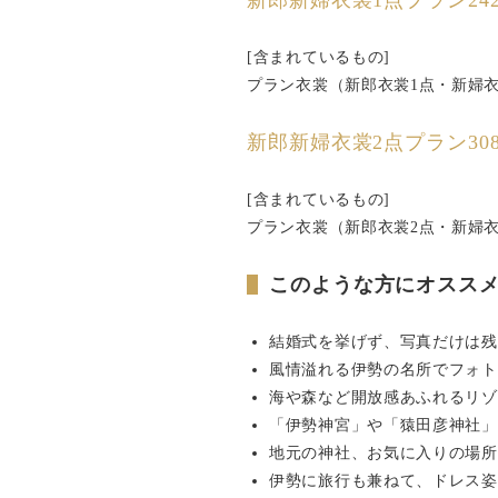
新郎新婦衣裳1点プラン242
[含まれているもの]
プラン衣裳（新郎衣裳1点・新婦
新郎新婦衣裳2点プラン308
[含まれているもの]
プラン衣裳（新郎衣裳2点・新婦
このような方にオスス
結婚式を挙げず、写真だけは残
風情溢れる伊勢の名所でフォト
海や森など開放感あふれるリゾ
「伊勢神宮」や「猿田彦神社」
地元の神社、お気に入りの場所
伊勢に旅行も兼ねて、ドレス姿