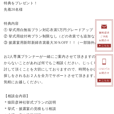
特典をプレゼント！
先着20名様
特典内容
① 挙式用白無垢プラン対応衣裳5万円グレードアップ
② 挙式用紋付袴プラン制限なし（どの衣裳でも追加なし！）
③ 披露宴用新郎新婦衣裳最大30％OFF！！（一部除外品あり）
お2人専属プランナーが一緒にご案内させて頂きますので、わ
からないことがあれば何でもご相談ください。じっくり比較検
討して頂くことを大切にしておりますので、時間をかけて会場
探しをされるお２人を全力でサポートさせて頂きます。是非お
気軽にお越しください。
【相談会内容】
＊猿田彦神社挙式プランの説明
＊挙式・披露宴の見積もり相談