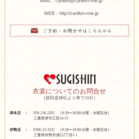
MAIL：carillon@carillon-mie.jp
WEB：
http://carillon-mie.jp
衣裳についてのお問合せ
［猿田彦神社より車で10分］
津本店 ：
059-226-2205 ［9:30〜18:00/火曜・水曜定休］
三重県津市乙部14-31
伊勢店 ：
0596-23-3322 ［9:30〜18:00/火曜・水曜定休］
三重県伊勢市浦口2丁目1-1