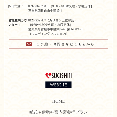
四日市店：
059-336-6730 ［9:30〜18:00/火曜・水曜定休］
三重県四日市市中部15-4
名古屋栄カウ
0120-932-407（カリヨン三重津店）
ンター：
［9:30〜18:00/火曜・水曜定休］
愛知県名古屋市中区栄3-4-5 栄 NOVA7F
（ウエディングマルシェ内）
HOME
挙式＋伊勢神宮内宮参拝プラン