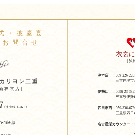
式・披露宴
のお問合せ
衣裳
［猿
津本店 ：
059-226-
三重県津市乙
カリヨン三重
新衣裳店］
伊勢店 ：
0596-23-
三重県伊勢市
四日市店：
059-336-
三重県四日市
n-mie.jp
名古屋栄カウンター：
-mie.jp