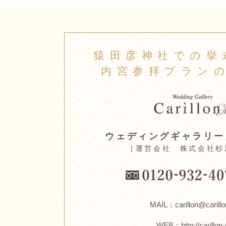
猿田彦神社での挙
内宮参拝プラン
ウェディングギャラリー
［運営会社 株式会社杉
MAIL：carillon@carillo
WEB：
http://carillon