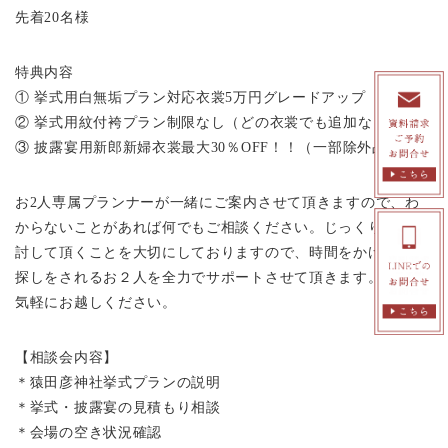
先着20名様
特典内容
① 挙式用白無垢プラン対応衣裳5万円グレードアップ
② 挙式用紋付袴プラン制限なし（どの衣裳でも追加なし！）
③ 披露宴用新郎新婦衣裳最大30％OFF！！（一部除外品あり）
お2人専属プランナーが一緒にご案内させて頂きますので、わ
からないことがあれば何でもご相談ください。じっくり比較検
討して頂くことを大切にしておりますので、時間をかけて会場
探しをされるお２人を全力でサポートさせて頂きます。是非お
気軽にお越しください。
【相談会内容】
＊猿田彦神社挙式プランの説明
＊挙式・披露宴の見積もり相談
＊会場の空き状況確認