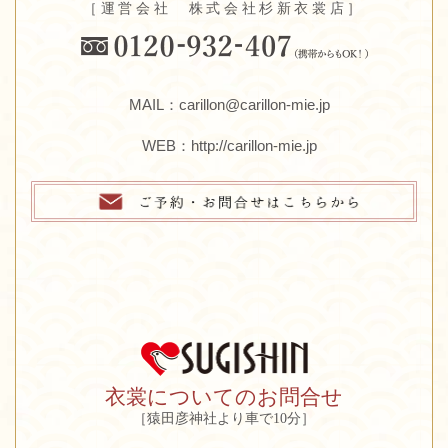
［運営会社 株式会社杉新衣裳店］
MAIL：carillon@carillon-mie.jp
WEB：
http://carillon-mie.jp
衣裳についてのお問合せ
［猿田彦神社より車で10分］