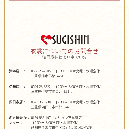
衣裳についてのお問合せ
［猿田彦神社より車で10分］
津本店 ：
059-226-2205 ［9:30〜18:00/火曜・水曜定休］
三重県津市乙部14-31
伊勢店 ：
0596-23-3322 ［9:30〜18:00/火曜・水曜定休］
三重県伊勢市浦口2丁目1-1
四日市店：
059-336-6730 ［9:30〜18:00/火曜・水曜定休］
三重県四日市市中部15-4
名古屋栄カウ
0120-932-407（カリヨン三重津店）
ンター：
［9:30〜18:00/火曜・水曜定休］
愛知県名古屋市中区栄3-4-5 栄 NOVA7F