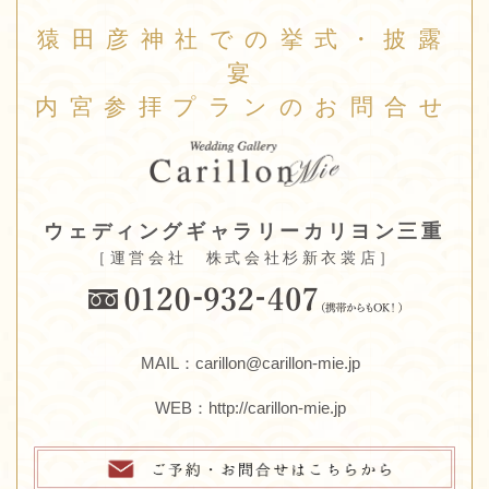
猿田彦神社での挙式・披露
宴
内宮参拝プランのお問合せ
ウェディングギャラリーカリヨン三重
［運営会社 株式会社杉新衣裳店］
MAIL：carillon@carillon-mie.jp
WEB：
http://carillon-mie.jp