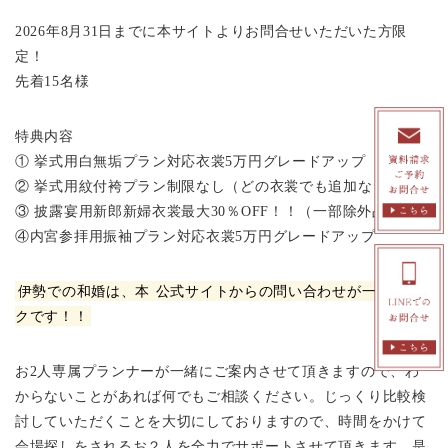
2026年8月31日までに本サイトよりお問合せいただいた方限
定！
先着15名様
特典内容
① 挙式用白無垢プラン対応衣裳5万円グレードアップ
② 挙式用紋付袴プラン制限なし（どの衣裳でも追加なし！）
③ 披露宴用新郎新婦衣裳最大30％OFF！！（一部除外品あり）
④内宮参拝用振袖プラン対応衣裳5万円グレードアップ
伊勢での和婚は、本
公式サイトからの問い合わせが一番オト
クです！！
お2人専属プランナーが一緒にご案内させて頂きますので、わ
からないことがあれば何でもご相談ください。じっくり比較検
討していただくことを大切にしておりますので、時間をかけて
会場探しをされるお２人を全力でサポートさせて頂きます。是