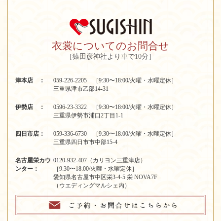
衣裳についてのお問合せ
［猿田彦神社より車で10分］
津本店 ：
059-226-2205 ［9:30〜18:00/火曜・水曜定休］
三重県津市乙部14-31
伊勢店 ：
0596-23-3322 ［9:30〜18:00/火曜・水曜定休］
三重県伊勢市浦口2丁目1-1
四日市店：
059-336-6730 ［9:30〜18:00/火曜・水曜定休］
三重県四日市市中部15-4
名古屋栄カウ
0120-932-407（カリヨン三重津店）
ンター：
［9:30〜18:00/火曜・水曜定休］
愛知県名古屋市中区栄3-4-5 栄 NOVA7F
（ウエディングマルシェ内）