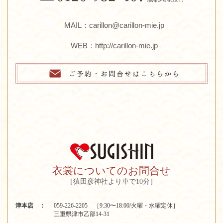
MAIL：carillon@carillon-mie.jp
WEB：
http://carillon-mie.jp
衣裳についてのお問合せ
［猿田彦神社より車で10分］
津本店 ：
059-226-2205 ［9:30〜18:00/火曜・水曜定休］
三重県津市乙部14-31