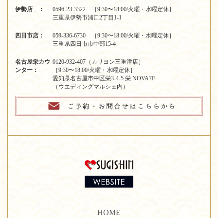
伊勢店 ：
0596-23-3322 ［9:30〜18:00/火曜・水曜定休］
三重県伊勢市浦口2丁目1-1
四日市店：
059-336-6730 ［9:30〜18:00/火曜・水曜定休］
三重県四日市市中部15-4
名古屋栄カウ
0120-932-407（カリヨン三重津店）
ンター：
［9:30〜18:00/火曜・水曜定休］
愛知県名古屋市中区栄3-4-5 栄 NOVA7F
（ウエディングマルシェ内）
HOME