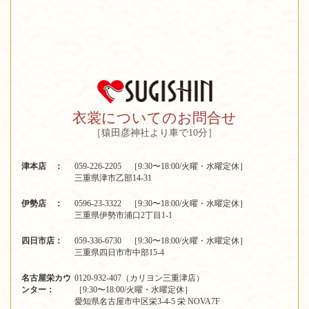
衣裳についてのお問合せ
［猿田彦神社より車で10分］
津本店 ：
059-226-2205 ［9:30〜18:00/火曜・水曜定休］
三重県津市乙部14-31
伊勢店 ：
0596-23-3322 ［9:30〜18:00/火曜・水曜定休］
三重県伊勢市浦口2丁目1-1
四日市店：
059-336-6730 ［9:30〜18:00/火曜・水曜定休］
三重県四日市市中部15-4
名古屋栄カウ
0120-932-407（カリヨン三重津店）
ンター：
［9:30〜18:00/火曜・水曜定休］
愛知県名古屋市中区栄3-4-5 栄 NOVA7F