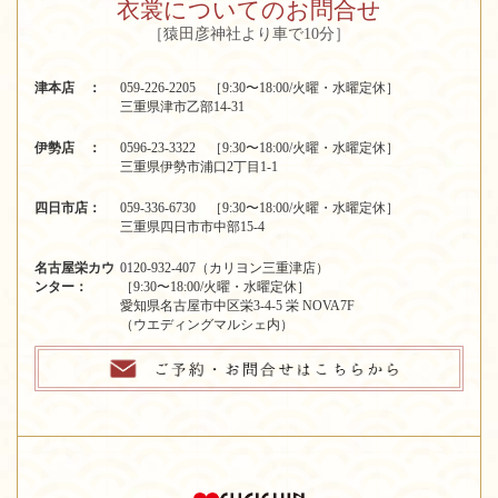
衣裳についてのお問合せ
［猿田彦神社より車で10分］
津本店 ：
059-226-2205 ［9:30〜18:00/火曜・水曜定休］
三重県津市乙部14-31
伊勢店 ：
0596-23-3322 ［9:30〜18:00/火曜・水曜定休］
三重県伊勢市浦口2丁目1-1
四日市店：
059-336-6730 ［9:30〜18:00/火曜・水曜定休］
三重県四日市市中部15-4
名古屋栄カウ
0120-932-407（カリヨン三重津店）
ンター：
［9:30〜18:00/火曜・水曜定休］
愛知県名古屋市中区栄3-4-5 栄 NOVA7F
（ウエディングマルシェ内）